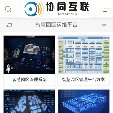
智慧园区运维平台
智慧园区管理系统
智慧园区管理平台方案