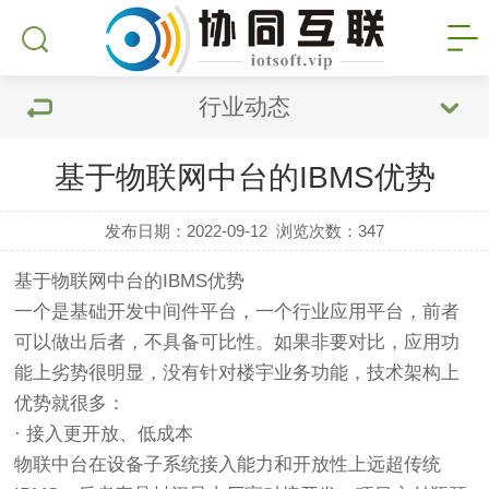
行业动态
基于物联网中台的IBMS优势
发布日期：2022-09-12
浏览次数：
347
基于物联网中台的IBMS优势
一个是基础开发中间件平台，一个行业应用平台，前者
可以做出后者，不具备可比性。如果非要对比，应用功
能上劣势很明显，没有针对楼宇业务功能，技术架构上
优势就很多：
· 接入更开放、低成本
物联中台在设备子系统接入能力和开放性上远超传统